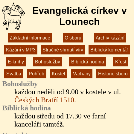
Evangelická církev v
Lounech
Základní informace
O sboru
Archiv kázání
Kázání v MP3
Stručné shrnutí víry
Biblický komentář
E-knihy
Bohoslužby
Biblická hodina
Křest
Svatba
Pohřeb
Kostel
Varhany
Historie sboru
Bohoslužby
každou neděli od 9.00 v kostele v ul.
Českých Bratří 1510.
Biblická hodina
každou středu od 17.30 ve farní
kanceláři tamtéž.