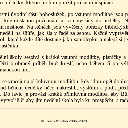
ro učitelky, kterou mohou použít pro svou inspiraci.
astní úvodní části bohoslužeb, po vstupní modlitbě jsou 
ě, kde dostanou požehnání a jsou vyslány do nedělky. 
ní místnost. Na stěnách jsou vyvěšeny obrázky biblickýxh
nedělí na šňůře, jak šla v řadě za sebou. Každé vyprávě
l, které každé dítě dostane jako samolepku a nalepí si j
nástěnku.
lní školy sestává z krátké vstupní modlitby, písničky a 
Děti probraný příběh buď kreslí, nebo během či po výk
ématickou hru.
 se vracejí na přímluvnou modlitbu, kdy jdou opět dopřed
ud během nedělky něco nakreslili, vystřihli a pod., pře
. Do lavic je provází krátká přímluvná modlitba, aby Bůh
 vytvořili či aby jim nedělní škola byla ku prospěchu a rado
© Tomáš Pavelka 2006–2020