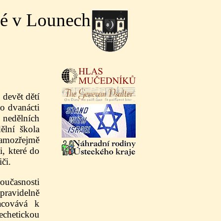
ké v Lounech
 devět dětí
o dvanácti
nedělních
ělní škola
amozřejmě
, které do
či.
oučasnosti
ravidelně
racovává k
echetickou