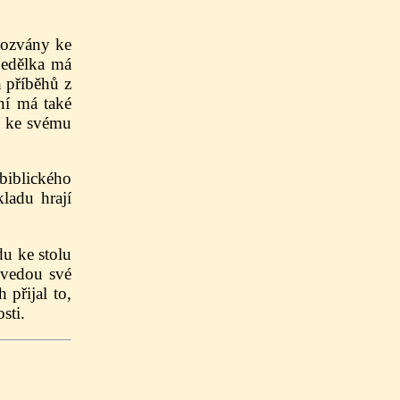
pozvány ke
Nedělka má
 příběhů z
ní má také
e ke svému
biblického
ladu hrají
u ke stolu
dvedou své
 přijal to,
sti.