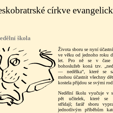
Českobratrské církve evangelic
nedělní škola
Života sboru se nyní účastní
ve věku od jednoho roku d
let. Pro ně se v čase 
bohoslužeb koná tzv. „ned
— nedělka“, které se s
mohou účastnit všechny děti
kostela přijdou se svými rodi
Nedělní školu vyučuje v s
pět učitelek, které se p
střídají; farář sboru vyp
jednotlivým příběhům kat