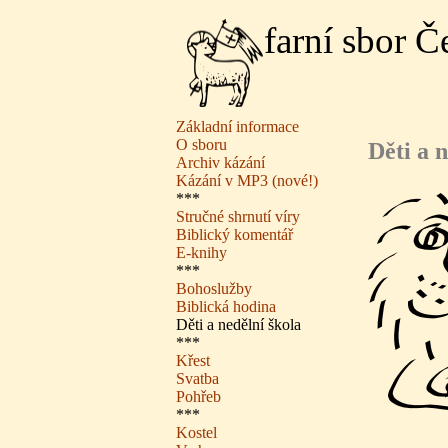
farní sbor 
Základní informace
O sboru
Děti a 
Archiv kázání
Kázání v MP3 (nové!)
***
Stručné shrnutí víry
Biblický komentář
E-knihy
***
Bohoslužby
Biblická hodina
Děti a nedělní škola
***
Křest
Svatba
Pohřeb
***
Kostel