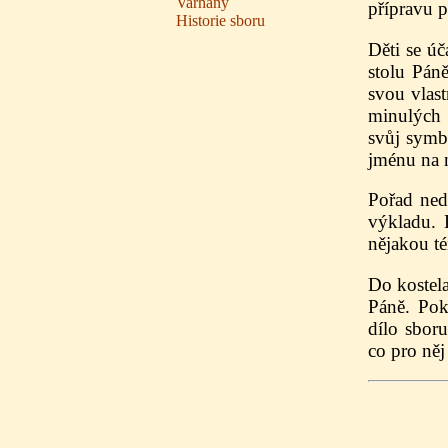
Varhany
přípravu p
Historie sboru
Děti se úč
stolu Pán
svou vlast
minulých 
svůj symbo
jménu na 
Pořad nedě
výkladu. 
nějakou t
Do kostela
Páně. Pok
dílo sboru
co pro něj