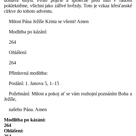
dostává smysl. Proto pojďte a společně před ním v radosti
poklekněme, všichni jako zářivé hvězdy. Toto je vzkaz křesťanské
církve do tohoto adventu.
Milost Pána Ježíše Krista se všemi! Amen
Modlitba po kázání:
264
Ohlášení:
264
Přímluvná modlitba:
Poslání: 1. Janova 5, 1–15
Požehnání: Milost a pokoj ať se vám rozhojní poznáním Boha a
Ježíše,
našeho Pána. Amen
Modlitba po kázání:
264
Ohlášení: