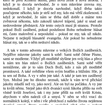
kteří se před Kristem skloní, patří nová země a nová nebesa. I
když je to docela nevhodné, že o tom mluvíme zrovna my,
nedokonalí. I když je docela navhodné, když třeba takto
poučujeme někoho, kdo je strší než my, kdo má větší zkušenosti. I
když je nevhodné, že nám se třeba daří dobře a máme toto
zvěstovat někomu, kdo zakouší takové trápení, jaké si snad ani
nedovedeme představit. Ale tento ostych musí jít stranou. Protože
pokud Boží zaslíbení, pokud poslušnost Bohu nebudeme hlásat
mi, často malověrní a neposlušní – pokud ne my, tak už nikdo.
Nejsme ti nejlepší hlasatelé evangelia. Ale pokud ho nebudeme
hlásat my, tak se o něm nedozví nikdo.
A tak v tomto adventu mluvme o velkých Božích zaslíbeních.
Nejdříve mluvme jakoby sami k sobě: Sami sobě čtěme Písmo,
sami se modleme. Vždyť při modlitbě slyšíme jen svůj hlas a přece
k nám ten hlas mluví o Božích zaslíbeních. Sami sobě věřit
nemůžeme, ale je to sám Duch Boží, kdo z nás při modlitbě
promlouvá. A také svědšme všem svým bratřím a bližním: Hle, je
tu sen od Boha. A vy v něm jste také. A také je tam ten zaslíbený
Syn. Možná jste ho dlouho neznali, takže k vám te+d přichází
jakoby mladší než vy, jako nový. Ale on byl na počátku. A vy jste
tu kvůli němu. Stejně jako těch dvanáct synů Jákoba přišlo na svět
vlstně kvůli Josefovi, tak i my jsme přišli na svět kvůli Kristu,
abychom v něm nalezli cíl a smysl. V něm se věci vrací do
normálních kolejí, v něm i vše předchozí z našeho života nejdenou