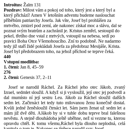
Introitus:
Žalm 131
Pozdrav:
Milost vám a pokoj od toho, který jest a který byl a
který přichází! Amen V letošním adventu budeme naslouchat
příběhům patriarchy Josefa. Jak víte, Josef byl prohlášen za
mrtvého, zmizel pod zemí, ale nakonec získal moc a slávu, dal se
poznat svým bratrům a zachránil je. Kristus zemřel, sestoupil do
pekel, třetího dne vstal z mrtvých, vstoupil na nebesa, sedí po
pravici Boha Otce Všemohoucího. Zní to podobně. Ne nadarmo
tedy již staří židé pokládali Josefa za předobraz Mesijáše, Krista.
Josef byl předobrazem toho, na jehož příchod se teprve čeká.
440
Vstupní modlitba:
1. čtení:
Jan 8, 45–59
276
2. čtení:
Genesis 37, 2–11
Josef se narodil Ráchel. Za Ráchel jeho otec Jákob, zvaný
Izrael, sedmlet sloužil. A když si ji vysloužil, její otec jej podvedl a
dal mumísto ní její sestru Leu. Jákob za Ráchel sloužil dalších
sedm let. Začtrnáct let tedy tuto milovanou ženu konečně dostal.
Kvůli jedné ženěsloužil čtrnáct let. Sám jsem ženat už sedm let a
mám již dvě děti. AJákob by si v tuhle dobu teprve bral falešnou
nevěstu. A stejně dlouhádoba ještě uběhne, než si vezme tu, kterou
opravdu chtěl. K tomu všemu,Ráchel byla dlouho neplodná, celá
kapitola o tom je. Nakonec se jípřece narodil syn: Josef.