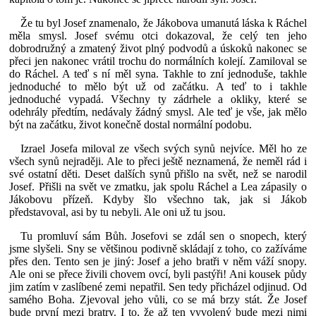
Že tu byl Josef znamenalo, že Jákobova umanutá láska k Ráchel
měla smysl. Josef svému otci dokazoval, že celý ten jeho
dobrodružný a zmatený život plný podvodů a úskoků nakonec se
přeci jen nakonec vrátil trochu do normálních kolejí. Zamiloval se
do Ráchel. A teď s ní měl syna. Takhle to zní jednoduše, takhle
jednoduché to mělo být už od začátku. A teď to i takhle
jednoduché vypadá. Všechny ty zádrhele a okliky, které se
odehrály předtím, nedávaly žádný smysl. Ale teď je vše, jak mělo
být na začátku, život konečně dostal normální podobu.
Izrael Josefa miloval ze všech svých synů nejvíce. Měl ho ze
všech synů nejraději. Ale to přeci ještě neznamená, že neměl rád i
své ostatní děti. Deset dalších synů přišlo na svět, než se narodil
Josef. Přišli na svět ve zmatku, jak spolu Ráchel a Lea zápasily o
Jákobovu přízeň. Kdyby šlo všechno tak, jak si Jákob
představoval, asi by tu nebyli. Ale oni už tu jsou.
Tu promluví sám Bůh. Josefovi se zdál sen o snopech, který
jsme slyšeli. Sny se většinou podivně skládají z toho, co zažíváme
přes den. Tento sen je jiný: Josef a jeho bratři v něm váží snopy.
Ale oni se přece živili chovem ovcí, byli pastýři! Ani kousek půdy
jim zatím v zaslíbené zemi nepatřil. Sen tedy přicházel odjinud. Od
samého Boha. Zjevoval jeho vůli, co se má brzy stát. Že Josef
bude první mezi bratry. I to, že až ten vyvolený bude mezi nimi