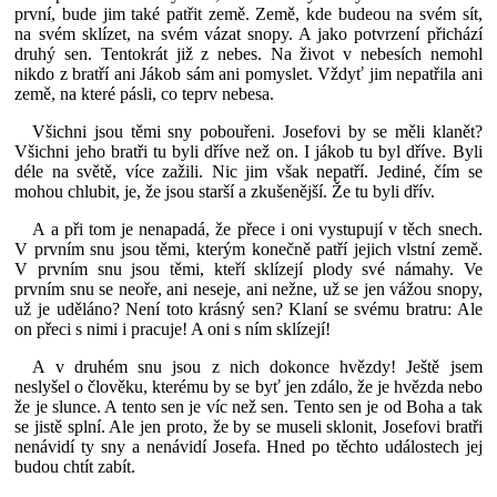
první, bude jim také patřit země. Země, kde budeou na svém sít,
na svém sklízet, na svém vázat snopy. A jako potvrzení přichází
druhý sen. Tentokrát již z nebes. Na život v nebesích nemohl
nikdo z bratří ani Jákob sám ani pomyslet. Vždyť jim nepatřila ani
země, na které pásli, co teprv nebesa.
Všichni jsou těmi sny pobouřeni. Josefovi by se měli klanět?
Všichni jeho bratři tu byli dříve než on. I jákob tu byl dříve. Byli
déle na světě, více zažili. Nic jim však nepatří. Jediné, čím se
mohou chlubit, je, že jsou starší a zkušenější. Že tu byli dřív.
A a při tom je nenapadá, že přece i oni vystupují v těch snech.
V prvním snu jsou těmi, kterým konečně patří jejich vlstní země.
V prvním snu jsou těmi, kteří sklízejí plody své námahy. Ve
prvním snu se neoře, ani neseje, ani nežne, už se jen vážou snopy,
už je uděláno? Není toto krásný sen? Klaní se svému bratru: Ale
on přeci s nimi i pracuje! A oni s ním sklízejí!
A v druhém snu jsou z nich dokonce hvězdy! Ještě jsem
neslyšel o člověku, kterému by se byť jen zdálo, že je hvězda nebo
že je slunce. A tento sen je víc než sen. Tento sen je od Boha a tak
se jistě splní. Ale jen proto, že by se museli sklonit, Josefovi bratři
nenávidí ty sny a nenávidí Josefa. Hned po těchto událostech jej
budou chtít zabít.