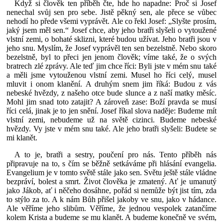
Když si člověk ten příběh čte, hde ho napadne: Proč si Josef
nenechal svůj sen pro sebe. Jistě pěkný sen, ale přece se vůbec
nehodí ho přede všemi vyprávět. Ale co řekl Josef: „Slyšte prosím,
jaký jsem měl sen.“ Josef chce, aby jeho bratři slyšeli o vytoužené
vlstní zemi, o bohaté sklizni, které budou užívat. Jeho bratři jsou v
jeho snu. Myslím, že Josef vyprávěl ten sen bezelstně. Nebo skoro
bezelstně, byl to přeci jen jenom člověk; víme také, že o svých
bratrech zlé zprávy. Ale teď jim chce říci: Byli jste v mém snu také
a měli jsme vytouženou vlstní zemi. Musel ho říci celý, musel
mluvit i onom klanění. A druhým snem jim říká: Budou z vás
nebeské hvězdy, z našeho otce bude slunce a z naší matky měsíc.
Mohl jim snad toto zatajit? A zároveň zase: Boží pravda se musí
říci celá, jinak je to jen snění. Josef říkal slova naděje: Budeme mít
vlstní zemi, nebudeme už na světě cizinci. Budeme nebeské
hvězdy. Vy jste v mém snu také. Ale jeho bratři slyšeli: Budete se
mi klanět.
A to je, bratři a sestry, poučení pro nás. Tento příběh nás
připravuje na to, s čím se běžně setkáváme při hlásání evangelia.
Evangelium je v tomto světě stále jako sen. Světu ještě stále vládne
bezpráví, bolest a smrt. Život člověka je zmatený. Ať je umanutý
jako Jákob, ať i něčeho dosáhne, pořád si nemůže být jist tím, zda
to stýlo za to. A k nám Bůh přišel jakoby ve snu, jako v hádance.
Ale věříme jeho slibům. Věříme, že jednou vespolek zatančíme
kolem Krista a budeme se mu klanět. A budeme konečně ve svém,