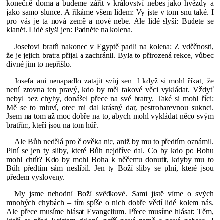
konečně doma a budeme zářit v království nebes jako hvězdy a
jako samo slunce. A říkáme všem lidem: Vy jste v tom snu také. I
pro vás je ta nová země a nové nebe. Ale lidé slyší: Budete se
klanět. Lidé slyší jen: Padněte na kolena.
Josefovi bratři nakonec v Egyptě padli na kolena: Z vděčnosti,
že je jejich bratra přijal a zachránil. Byla to přirozená rekce, vůbec
divné jim to nepřišlo.
Josefa ani nenapadlo zatajit svůj sen. I když si mohl říkat, že
není zrovna ten pravý, kdo by měl takové věci vykládat. Vždyť
nebyl bez chyby, donášel přece na své bratry. Také si mohl říci:
Mě se to mluví, otec mi dal krásný dar, pestrobarevnou suknci.
Jsem na tom až moc dobře na to, abych mohl vykládat něco svým
bratřím, kteří jsou na tom hůř.
Ale Bůh nedělá pro člověka nic, aniž by mu to předtím oznámil.
Plní se jen ty sliby, které Bůh nejdříve dal. Co by kdo po Bohu
mohl chtít? Kdo by mohl Boha k něčemu donutit, kdyby mu to
Bůh předtím sám neslíbil. Jen ty Boží sliby se plní, které jsou
předem vysloveny.
My jsme nehodní Boží svědkové. Sami jistě víme o svých
mnohých chybách – tím spíše o nich dobře vědí lidé kolem nás.
Ale přece musíme hlásat Evangelium. Přece musíme hlásat: Těm,