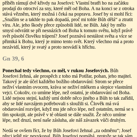
příběh rámují dvě křivdy na Josefovi: Vlastní bratři ho na začátku
prodají do otroctví za sny, které měl od Boha. A na konci se z otroka
stává vězněm, který možná i čeká na popravu. Josef by si mohl říci:
„Snažím se a takhle to pak dopadá, proč mi tohle Bůh dělá“ a ztratit
víru. Ale, jeho škody přece způsobili lidé, ne Bůh. Jaký by mělo
smysl odvrátit se při nesnázích od Boha k tomuto světu, když právě
svět působí člověku trápení? Josef poznává nestálost světa a více se
přimiká k Bohu, který je mimo tento svět. Který všechno má a proto
nezávidí, který je svatý a proto nesvádí k hříchu.
Gn 39, 6
Ponechal tedy všechno, co měl, v rukou Josefových.
Bůh
Josefovi žehná, ale prospěch z toho má Potífar, pohan, jeho majitel.
Takový je ale účel každého božího obdarování: Strom se přece
neživí vlastním ovocem, kráva se neživí mlékem a slepice vlastními
vejci. Cokoliv, co umíme lépe, než ostatní, je obdarování od Boha.
Lidé nejsou stejní, každý umí dobře něco jiného a Bůh to tak zařídil,
aby se lidé navzájem potřebovali s sloužili si. Člověk má svá
obdarování rozvíjet, když mu jde něco lépe, než ostatním, nemá se s
tím spokojit, ale právě v té oblasti se dále snažit. Že něco umíme
lépe, než druzí, není naše zásluha, ale náš závazek vůči druhým.
Nedá se ovšem říct, že by Bůh Josefovi žehnal „za odměnu“; Josef
přeci ještě nic nevykonal. Bůh Josefovi pomáhá, protože se tak sám