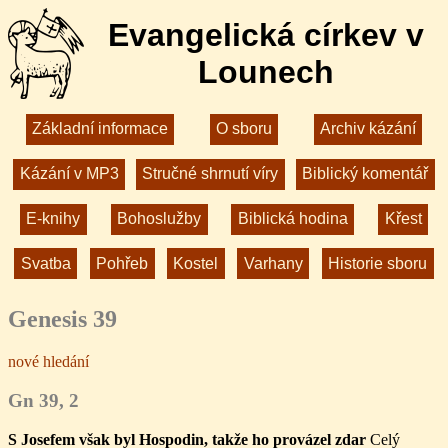
Evangelická církev v
Lounech
Základní informace
O sboru
Archiv kázání
Kázání v MP3
Stručné shrnutí víry
Biblický komentář
E-knihy
Bohoslužby
Biblická hodina
Křest
Svatba
Pohřeb
Kostel
Varhany
Historie sboru
Genesis 39
nové hledání
Gn 39, 2
S Josefem však byl Hospodin, takže ho provázel zdar
Celý