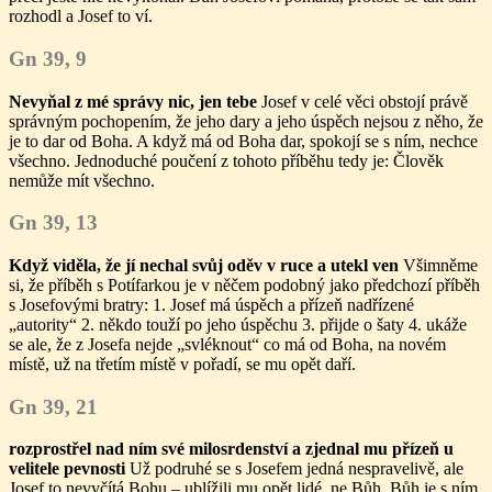
rozhodl a Josef to ví.
Gn 39, 9
Nevyňal z mé správy nic, jen tebe
Josef v celé věci obstojí právě
správným pochopením, že jeho dary a jeho úspěch nejsou z něho, že
je to dar od Boha. A když má od Boha dar, spokojí se s ním, nechce
všechno. Jednoduché poučení z tohoto příběhu tedy je: Člověk
nemůže mít všechno.
Gn 39, 13
Když viděla, že jí nechal svůj oděv v ruce a utekl ven
Všimněme
si, že příběh s Potífarkou je v něčem podobný jako předchozí příběh
s Josefovými bratry: 1. Josef má úspěch a přízeň nadřízené
„autority“ 2. někdo touží po jeho úspěchu 3. přijde o šaty 4. ukáže
se ale, že z Josefa nejde „svléknout“ co má od Boha, na novém
místě, už na třetím místě v pořadí, se mu opět daří.
Gn 39, 21
rozprostřel nad ním své milosrdenství a zjednal mu přízeň u
velitele pevnosti
Už podruhé se s Josefem jedná nespravelivě, ale
Josef to nevyčítá Bohu – ublížili mu opět lidé, ne Bůh. Bůh je s ním