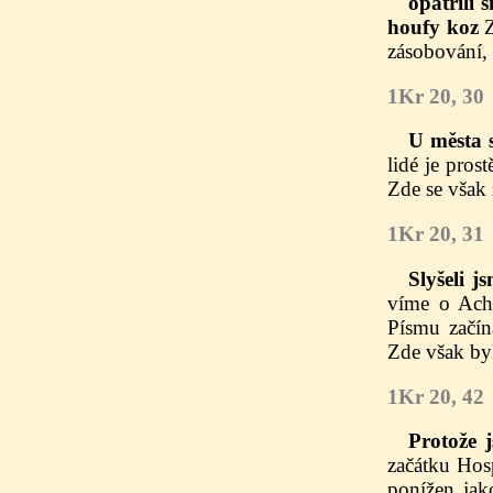
opatřili 
houfy koz
Z
zásobování, 
1Kr 20, 30
U města s
lidé je pros
Zde se však 
1Kr 20, 31
Slyšeli j
víme o Acha
Písmu začíná
Zde však byl
1Kr 20, 42
Protože 
začátku Hos
ponížen jak