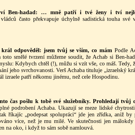
ví Ben-hadad: … mně patří i tvé ženy i tví nejl
h vládců často překvapuje úchylně sadistická touha své 
ý král odpověděl: jsem tvůj se vším, co mám
Podle Ac
 toto smělé tvrzení můžeme soudit, že Achab si Ben-had
myslu: Kdybych chtěl (!), můžu si vzít vše, co máš. Tedy,
nání jeho svrchovanosti. Verš Achaba tituluje „izraelský kr
ál izraele patří někomu jinému, než cele Hospodinu.
ento čas pošlu k tobě své služebníky. Prohledají tvůj
plné podrobení Achaba. Ukazují se meze lidské chytrosti
tak říkajíc „podepsat spolupráci“ jde jen zřídka, aniž b
váno více, než je mu milé. Ve skutečnosti jen málokdy 
n na oko, i když to sám sobě namlouvá.