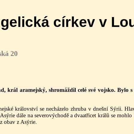
gelická církev v Lo
ská 20
, král aramejský, shromáždil celé své vojsko. Bylo s
jské království se necházelo zhruba v dnešní Sýrii. Hla
Asýrie dále na severovýchodě a dvaatřicet králů se mohl
 z obav z Asýrie.