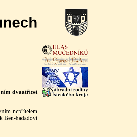
unech
 ním dvaatřicet
vním nepřítelem
o k Ben-hadadovi