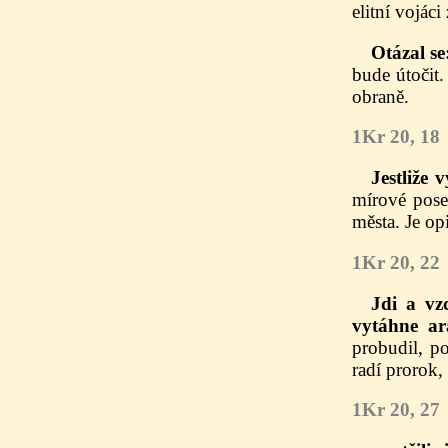
elitní vojác
Otázal se
bude útočit.
obraně.
1Kr 20, 18
Jestliže 
mírové pose
města. Je op
1Kr 20, 22
Jdi a vz
vytáhne ar
probudil, po
radí prorok,
1Kr 20, 27