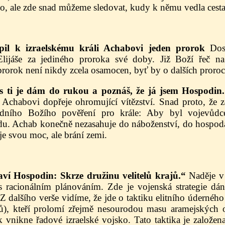
, ale zde snad můžeme sledovat, kudy k němu vedla cesta
upil k izraelskému králi Achabovi jeden prorok
Dos
Elijáše za jediného proroka své doby. Již Boží řeč n
prorok není nikdy zcela osamocen, byť by o dalších proroc
es ti je dám do rukou a poznáš, že já jsem Hospodin.
Achabovi dopřeje ohromující vítězství. Snad proto, že 
dního Božího pověření pro krále: Aby byl vojevůd
du. Achab konečně nezasahuje do náboženství, do hospodá
e svou moc, ale brání zemi.
aví Hospodin: Skrze družinu velitelů krajů.“
Naděje v
s racionálním plánováním. Zde je vojenská strategie d
 dalšího verše vidíme, že jde o taktiku elitního úderného
ajů), kteří prolomí zřejmě nesourodou masu aramejských
 vnikne řadové izraelské vojsko. Tato taktika je založen