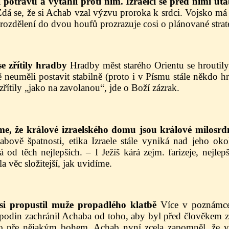
si potravu a vytáhli proti nim. Izraelci se před nimi ut
dá se, že si Achab vzal výzvu proroka k srdci. Vojsko má 
rozdělení do dvou houfů prozrazuje cosi o plánované strate
e zřítily hradby
Hradby měst starého Orientu se hroutil
tě neuměli postavit stabilně (proto i v Písmu stále někdo h
zřítily „jako na zavolanou“, jde o Boží zázrak.
sme, že králové izraelského domu jsou králové milosrd
bově špatnosti, etika Izraele stále vyniká nad jeho oko
 od těch nejlepších. – I Ježíš kárá zejm. farizeje, nejlepš
a věc složitejší, jak uvidíme.
jsi propustil muže propadlého klatbě
Více v poznámce
podin zachránil Achaba od toho, aby byl před člověkem z
o pře nějakým bohem. Achab nyní zcela zapomněl, že v 