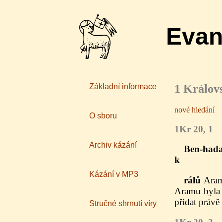
Evan
1 Králov
Základní informace
nové hledání
O sboru
1Kr 20, 1
Archiv kázání
Ben-hadad
k
Kázání v MP3
rálů
Arame
Aramu byla 
přidat právě
Stručné shrnutí víry