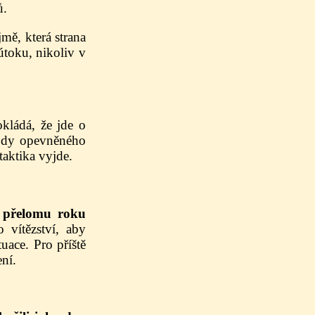
ů.
mě, která strana
útoku, nikoliv v
kládá, že jde o
ýhody opevněného
taktika vyjde.
a přelomu roku
 vítězství, aby
tuace. Pro příště
ní.