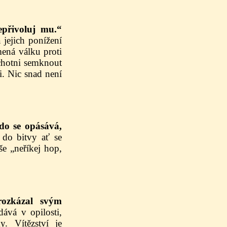
epřivoluj mu.“
 jejich ponížení
mená válku proti
ochotni semknout
i. Nic snad není
do se opásává,
do bitvy ať se
še „neříkej hop,
rozkázal svým
ává v opilosti,
. Vítězství je