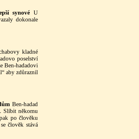
epší synové
U
vazaly dokonale
habovy kladné
adovo poselství
 že Ben-hadadovi
ál“ aby zdůraznil
 dům
Ben-hadad
. Slíbit někomu
y pak po člověku
se člověk stává