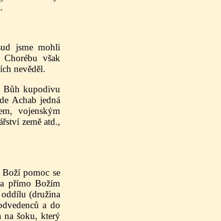
.
ud jsme mohli
a Chorébu však
ích nevěděl.
Bůh kupodivu
zde Achab jedná
cem, vojenským
řství země atd.,
 Boží pomoc se
ána přímo Božím
 oddílu (družina
 odvedenců a do
a na šoku, který