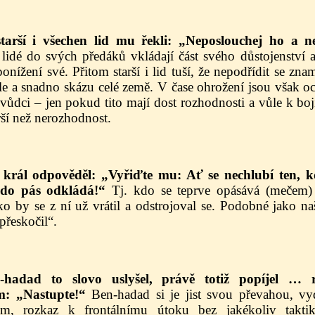
starší i všechen lid mu řekli: „Neposlouchej ho a n
lidé do svých předáků vkládají část svého důstojenství a
onížení své. Přitom starší i lid tuší, že nepodřídit se zna
ile a snadno skázu celé země. V čase ohrožení jsou však 
vůdci – jen pokud tito mají dost rozhodnosti a vůle k boj
ší než nerozhodnost.
ý král odpověděl: „Vyřiďte mu: Ať se nechlubí ten, k
kdo pás odkládá!“
Tj. kdo se teprve opásává (mečem) 
ko by se z ní už vrátil a odstrojoval se. Podobné jako na
přeskočil“.
-hadad to slovo uslyšel, právě totiž popíjel … 
m: „Nastupte!“
Ben-hadad si je jist svou převahou, vyd
om, rozkaz k frontálnímu útoku bez jakékoliv taktiky