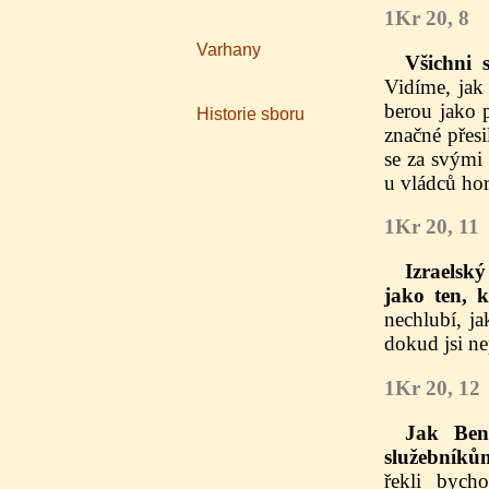
1Kr 20, 8
Varhany
Všichni 
Vidíme, jak 
berou jako p
Historie sboru
značné přes
se za svými 
u vládců hor
1Kr 20, 11
Izraelsk
jako ten, 
nechlubí, ja
dokud jsi ne
1Kr 20, 12
Jak Ben
služebníků
řekli bych