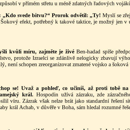
i způsobí v přímém střetu u méně zdatných řadových voják
: „Kdo svede bitvu?“ Prorok odvětil: „Ty!
Myslí se zřej
 Šokový efekt, potřebný k takové taktice, je možný jen v 
vyšli kvůli míru, zajměte je živé
Ben-hadad spíše předpo
lstvo, protože Izraelci se zdánlivě nelogicky zbavují v
ilý, není schopen zreorganizovat zmatené vojsko a šoková 
chop se! Uvaž a pohleď, co učiníš, až proti tobě n
amejský král.
Hospodin užívá zázraku, zde zázračného
sílil víru. Zázrak však nelze brát jako standardní řešení si
 aby král Achab, v důvěře v Boha, sám hledal rozumné řeše