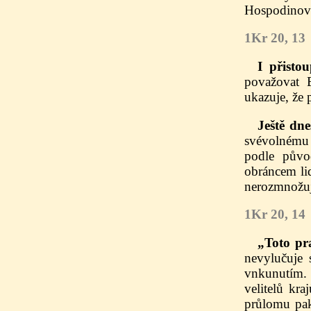
Hospodinovo
1Kr 20, 13
I přisto
považovat 
ukazuje, že 
Ještě dn
svévolnému 
podle půvo
obráncem li
nerozmnožuj
1Kr 20, 14
„Toto pr
nevylučuje 
vnkunutím. Z
velitelů kr
průlomu pak