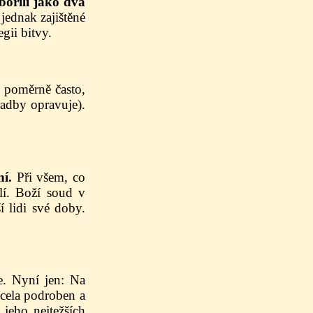
ábořili jako dva
jednak zajištěné
gii bitvy.
y poměrně často,
radby opravuje).
ní.
Při všem, co
lí. Boží soud v
í lidi své doby.
. Nyní jen: Na
cela podroben a
jeho nejtežších