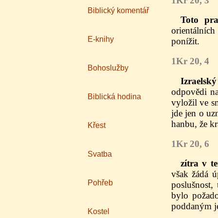
1Kr 20, 3
Biblický komentář
Toto pra
orientálníc
E-knihy
ponížit.
1Kr 20, 4
Bohoslužby
Izraelsk
odpovědi na
Biblická hodina
vyložil ve s
jde jen o uz
hanbu, že kr
Křest
1Kr 20, 6
Svatba
zítra v t
však žádá ú
Pohřeb
poslušnost, 
bylo požado
poddaným je
Kostel