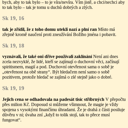
bych, aby to tak bylo – to je víra/nevíra. Vím jistě, a chci/nechci aby
to tak bylo – tak je tomu u duchů dobrých a zlých.
Sk 19, 16
tak je zřídil, že z toho domu utekli nazí a plní ran
Místo má
zřejmě kromě naučení proti zneužívání Božího jména i pobavit.
Sk 19, 18
vyznávali, že také oni dříve používali zaklínání
Není ani dnes
zcela nezvyklé, že lidé, kteří se zajímají o duchovní věci, začínají
spiritismem, magií a pod. Duchovní otevřenost sama o sobě je
„otevřenost na obě strany“. Být hledačem není samo o sobě
pozitivem, protože hledač se zajímá o zlé stejně jako o dobré.
Sk 19, 19
Jejich cena se odhadovala na padesát tisíc stříbrných
V přepočtu
přes milion Kč. Doposud si můžeme všimnout, že magie je vždy
spojena s vysokými finančímu úhradami. Že je drahá z části posiluje
důvěru v ni; úvaha zní „když to tolik stojí, tak to přece musí
fungovat“.