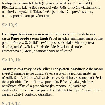
Neděje se při věech křtech (Lýdie a žalářník ve Filipech atd,).
Přichází tam, kde je třeba pomoci víře. Ježíš při svém vlastním křtu
nemluví ve vytržení! Takové věci jsou vítaným povzbuzením,
nikoliv podmínkou pravého křtu.
Sk 19, 9
tvrdošíjně trvali na svém a nedali se přesvědčit, ba dokonce
cestu Páně přede všemi tupili
Pavel nejedná unáhleně; snáší obtíže
po tři měsíce v. 8; že lidé nevěří by se snést dalo. Mnohdy trvá
dlouho, než člověk k víře přijde. Ale Pavel musí snášet
zesměšňování, které je samotné víry nedůstojné.
Sk 19, 10
To trvalo dva roky, takže všichni obyvatelé provincie Asie mohli
slyšet
Zajímavé je, že dosud Pavel zůstával na jednom místě jen
několik týdnů. Náhle zůstává dva roky. Snad ho zkušenost učí, že je
třeba působit déle – učí se za pochodu. Efez byl také jedním z
největších přístavů a procházelo jím mnoho lidí, takže byl
strategicky umístěn a jeho práce tak byla efektivnější. Změna přesto
zarazí a zůstvá poněkud otazníkem.
Sk 19, 12