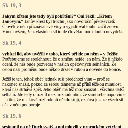
Sk 19, 3
Jakým křtem jste tedy byli pokřtěni?“ Oni řekli: „Křtem
Janovým.“
Janův křest byl trochu jako novoroční předsevzetí:
Člověk v něm přiznával své viny a vyjadřoval touhu začít znovu.
Víme ovšem, že z vlastních sil tohle člověku moc dlouho nevydrží.
Sk 19, 4
vybízel lid, aby uvěřili v toho, který přijde po něm – v Ježíše
Potřebujeme se spolehnout, že o změnu nejde jen nám. Že jí někdo
ocení, že nás bude pozvedat v našich opětovných selháních. Že
celou naši proměnu bude někdo držet v rukou a dovede do konce.
Ježíš je ten, jehož oběť jednak ruší předchozí vinu – proč se
nakonec snažit, pokud za sebou táhneme až příliš těžkou minulost,
která nás strhává zpět. Jeho oběť má též moc smazat i všechna další
selhání. Jde tedy o rozdíl mezi rozhodnutím, že sami sebe napravíme
– a tím, že o takové rozhodnutí někdo stojí, uznává je a ze všech sil
nás v něm podporuje.
Sk 19, 6
sestoupil na ně Duch svatý a oni mluvili v prorockém vytržení