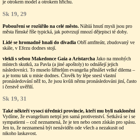
je otrokem model a otrokem hříchu.
Sk 19, 29
Pobouření se rozšířilo na celé město.
Náhlá hnutí mysli jsou pro
města římské říše typická, jak potvrzují mnozí dějepisci té doby.
Lidé se hromadně hnali do divadla
Obří amfiteátr, zbudovaný ve
skále, v Efezu dodnes stojí.
vlekli s sebou Makedonce Gaia a Aristarcha
Jako na mnohých
místech skutků, za Pavla (a jiné apoštoly) to odnášejí jejich
následovníci. To muselo šiřitelům evangelia přinášet velké dilema –
a je tomu tak u misie dodnes. Člověk by lépe snesl vlastní
pronásledování něž to, že jsou kvůli němu pronásledováni jiní, často
i čerstvě uvěřilí.
Sk 19, 31
Také někteří vysocí úředníci provincie, kteří mu byli nakloněni
Vydíme, že evangelium netrpí jen samá protivenství. Setkává se i se
sympatiemi – což neznamená, že je ten nebo onen získán pro spásu.
Jen to, že neznamená být nenáviděn ode všech a nezakusit od
nikoho laskavost.