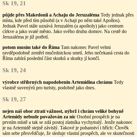
Sk 19, 21
půjde přes Makedonii a Achaju do Jeruzaléma
Tedy jednak přes
místa, kde před tím působil (a v Achaji po něm také Apollos).
Jednak Pavel stále uznává Jeruzalém (a apoštoly) jako centrum
církve a jako svaté město. Jako svého druhu domov. Na cestě do
Jeruzaléma je již potřetí.
potom musím také do Říma
Tam nakonec Pavel velmi
ravděpodobně zemřel mučednickou smrtí. Jeho nečekaná cesta do
Říma zabírá poslední část skutků a skutky jí končí.
Sk 19, 24
výrobce stříbrných napodobenin Artemidina chrámu
Tedy
vlastně suvenýrů pro turisty, podobně jako dnes.
Sk 19, 27
nejen náš obor ztratí vážnost, nýbrž i chrám veliké bohyně
Artemidy nebude považován za nic
Osobní prospěch je na
prvním místě a tak se zdá postoj zlatníka vychytralý. Jenže nakonec
je na Artemidě stejně závislý. Takové je pohanství i hřích: Člověk
sám sebe přesvědčuje, že sleduje vlastní prospěch, ale ve skutečnosti