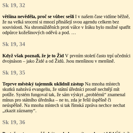
Sk 19, 32
většina nevěděla, proč se vůbec sešli
I v našem čase vidíme běžně,
že na velká srocení si mnozí přinášejí svou agendu celkem bez
souvislosti. Na shromážděních proti válce v Iráku bylo možné spatřit
odpůrce kožešinových oděvů a pod. …
Sk 19, 34
Když však poznali, že je to Žid
V prvním století často trpí učedníci
dvojnáson – jako Židé a od Židů. Jsou menšinou v menšině.
Sk 19, 35
Teprve městský tajemník uklidnil zástup
Na mnoha místech
skutků nahrává evangeliu, že státní úředníci prostě nechtějí mít
potíže. Systém fungoval tak, že sám výskyt „problémů“ znamenal
mínus pro státního úředníka – ne to, zda je řešil úspěšně či
neúspěšně. Na mnoha místech si tak římská zpráva nechce nechat
„zkazit záznamy“.
Sk 19, 36