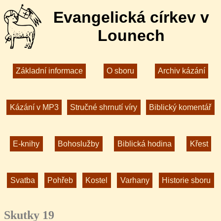
Evangelická církev v
Lounech
Základní informace
O sboru
Archiv kázání
Kázání v MP3
Stručné shrnutí víry
Biblický komentář
E-knihy
Bohoslužby
Biblická hodina
Křest
Svatba
Pohřeb
Kostel
Varhany
Historie sboru
Skutky 19