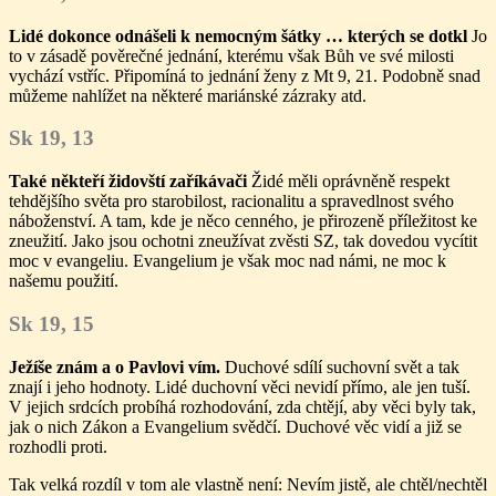
Lidé dokonce odnášeli k nemocným šátky … kterých se dotkl
Jo
to v zásadě pověrečné jednání, kterému však Bůh ve své milosti
vychází vstříc. Připomíná to jednání ženy z Mt 9, 21. Podobně snad
můžeme nahlížet na některé mariánské zázraky atd.
Sk 19, 13
Také někteří židovští zaříkávači
Židé měli oprávněně respekt
tehdějšího světa pro starobilost, racionalitu a spravedlnost svého
náboženství. A tam, kde je něco cenného, je přirozeně příležitost ke
zneužití. Jako jsou ochotni zneužívat zvěsti SZ, tak dovedou vycítit
moc v evangeliu. Evangelium je však moc nad námi, ne moc k
našemu použití.
Sk 19, 15
Ježíše znám a o Pavlovi vím.
Duchové sdílí suchovní svět a tak
znají i jeho hodnoty. Lidé duchovní věci nevidí přímo, ale jen tuší.
V jejich srdcích probíhá rozhodování, zda chtějí, aby věci byly tak,
jak o nich Zákon a Evangelium svědčí. Duchové věc vidí a již se
rozhodli proti.
Tak velká rozdíl v tom ale vlastně není: Nevím jistě, ale chtěl/nechtěl