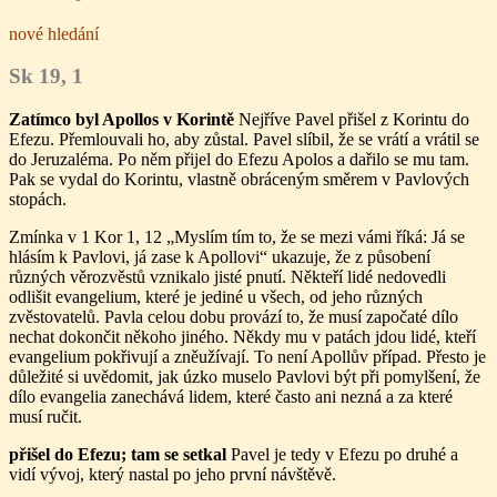
nové hledání
Sk 19, 1
Zatímco byl Apollos v Korintě
Nejříve Pavel přišel z Korintu do
Efezu. Přemlouvali ho, aby zůstal. Pavel slíbil, že se vrátí a vrátil se
do Jeruzaléma. Po něm přijel do Efezu Apolos a dařilo se mu tam.
Pak se vydal do Korintu, vlastně obráceným směrem v Pavlových
stopách.
Zmínka v 1 Kor 1, 12 „Myslím tím to, že se mezi vámi říká: Já se
hlásím k Pavlovi, já zase k Apollovi“ ukazuje, že z působení
různých věrozvěstů vznikalo jisté pnutí. Někteří lidé nedovedli
odlišit evangelium, které je jediné u všech, od jeho různých
zvěstovatelů. Pavla celou dobu provází to, že musí započaté dílo
nechat dokončit někoho jiného. Někdy mu v patách jdou lidé, kteří
evangelium pokřivují a zněužívají. To není Apollův případ. Přesto je
důležité si uvědomit, jak úzko muselo Pavlovi být při pomylšení, že
dílo evangelia zanechává lidem, které často ani nezná a za které
musí ručit.
přišel do Efezu; tam se setkal
Pavel je tedy v Efezu po druhé a
vidí vývoj, který nastal po jeho první návštěvě.