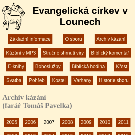
Evangelická církev v
Lounech
Základní informace
O sboru
Archiv kázání
Kázání v MP3
Stručné shrnutí víry
Biblický komentář
E-knihy
Bohoslužby
Biblická hodina
Křest
Svatba
Pohřeb
Kostel
Varhany
Historie sboru
Archiv kázání
(farář Tomáš Pavelka)
2005
2006
2007
2008
2009
2010
2011