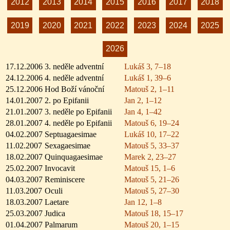
2012
2013
2014
2015
2016
2017
2018
2019
2020
2021
2022
2023
2024
2025
2026
17.12.2006
3. neděle adventní
Lukáš 3, 7–18
24.12.2006
4. neděle adventní
Lukáš 1, 39–6
25.12.2006
Hod Boží vánoční
Matouš 2, 1–11
14.01.2007
2. po Epifanii
Jan 2, 1–12
21.01.2007
3. neděle po Epifanii
Jan 4, 1–42
28.01.2007
4. neděle po Epifanii
Matouš 6, 19–24
04.02.2007
Septuagaesimae
Lukáš 10, 17–22
11.02.2007
Sexagaesimae
Matouš 5, 33–37
18.02.2007
Quinquagaesimae
Marek 2, 23–27
25.02.2007
Invocavit
Matouš 15, 1–6
04.03.2007
Reminiscere
Matouš 5, 21–26
11.03.2007
Oculi
Matouš 5, 27–30
18.03.2007
Laetare
Jan 12, 1–8
25.03.2007
Judica
Matouš 18, 15–17
01.04.2007
Palmarum
Matouš 20, 1–15